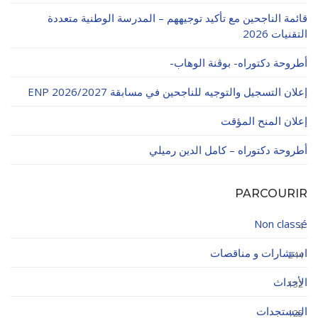
قائمة الناجحين مع تأكيد توجيههم – المدرسة الوطنية متعددة
التقنيات 2026
أطروحة دكتوراه- بوڨنة الوهاب-
إعلان التسجيل والتوجيه للناجحين في مسابقة ENP 2026/2027
إعلان المنح المؤقت
أطروحة دكتوراه – كامل الدين رميلي
PARCOURIR
Non classé
4
استشارات و مناقصات
244
الأحداث
132
المستجدات
125