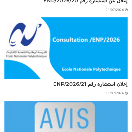
إعلان عن استشارة رقم 20/ENP/2026
الأقــســــام الـتـحــضـيـريـــة
البرنامج الدراسي
21/07/2026
عروض التكوين
التربصات
الشهادات
نماذج ما بعد التدرج
ميثاق الأداب والأخلاقيات الجامعية
إعلان استشارة رقم 21/ENP/2026
19/07/2026