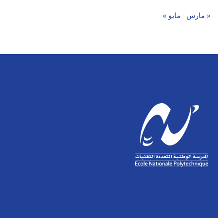
« مارس
مايو »