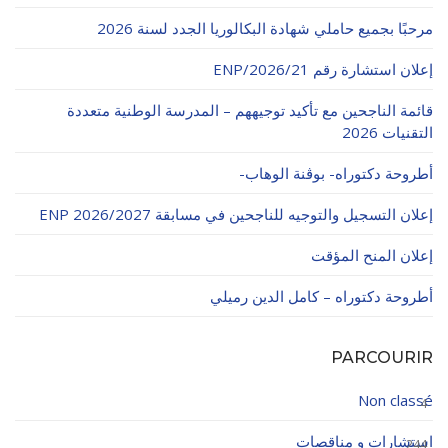
الأقــســــام الـتـحــضـيـريـــة
البرنامج الدراسي
مرحبًا بجميع حاملي شهادة البكالوريا الجدد لسنة 2026
عروض التكوين
إعلان استشارة رقم 21/ENP/2026
التربصات
قائمة الناجحين مع تأكيد توجيههم – المدرسة الوطنية متعددة
التقنيات 2026
الشهادات
أطروحة دكتوراه- بوڨنة الوهاب-
نماذج ما بعد التدرج
إعلان التسجيل والتوجيه للناجحين في مسابقة ENP 2026/2027
ميثاق الأداب والأخلاقيات الجامعية
إعلان المنح المؤقت
أطروحة دكتوراه – كامل الدين رميلي
PARCOURIR
Non classé
4
استشارات و مناقصات
244