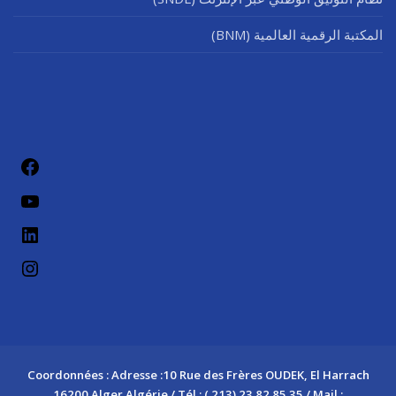
المكتبة الرقمية العالمية (BNM)
فيسب
يوتيو
لينكد إن
إنستج
Coordonnées : Adresse :10 Rue des Frères OUDEK, El Harrach
16200 Alger Algérie / Tél : ( 213) 23 82 85 35 / Mail :