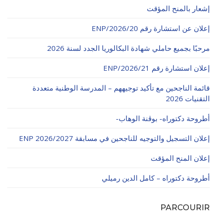
الأقــســــام الـتـحــضـيـريـــة
إشعار بالمنح المؤقت
البرنامج الدراسي
إعلان عن استشارة رقم 20/ENP/2026
عروض التكوين
التربصات
مرحبًا بجميع حاملي شهادة البكالوريا الجدد لسنة 2026
الشهادات
إعلان استشارة رقم 21/ENP/2026
نماذج ما بعد التدرج
قائمة الناجحين مع تأكيد توجيههم – المدرسة الوطنية متعددة
التقنيات 2026
ميثاق الأداب والأخلاقيات الجامعية
أطروحة دكتوراه- بوڨنة الوهاب-
إعلان التسجيل والتوجيه للناجحين في مسابقة ENP 2026/2027
إعلان المنح المؤقت
أطروحة دكتوراه – كامل الدين رميلي
PARCOURIR