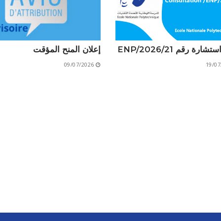
الأقــســــام الـتـحــضـيـريـــة
البرنامج الدراسي
عروض التكوين
شارة رقم 21/ENP/2026
إعلان المنح المؤقت
التربصات
09/07/2026
19/07
الشهادات
نماذج ما بعد التدرج
ميثاق الأداب والأخلاقيات الجامعية