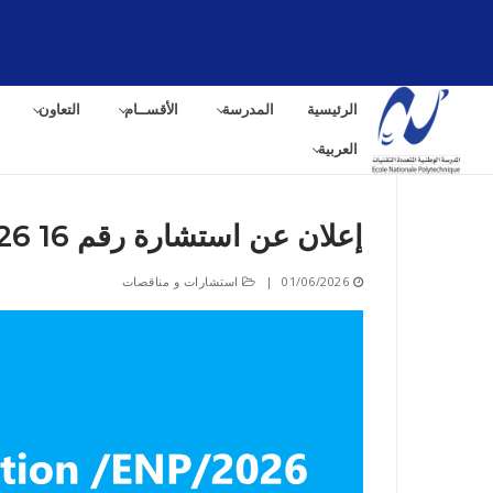
لتجاوز
لى
لمحتوى
الرئيسية
المدرسة
الأقســام
التعاون
العربية
إعلان عن استشارة رقم 16 ENP / 2026
البح
01/06/2026
|
استشارات و مناقصات
عن: