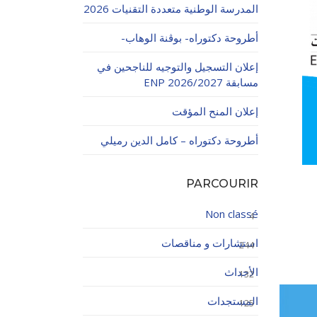
المدرسة الوطنية متعددة التقنيات 2026
أطروحة دكتوراه- بوڨنة الوهاب-
إعلان التسجيل والتوجيه للناجحين في
مسابقة ENP 2026/2027
إعلان المنح المؤقت
اولاتية
أطروحة دكتوراه – كامل الدين رميلي
PARCOURIR
Non classé
4
استشارات و مناقصات
244
الأحداث
132
المستجدات
125