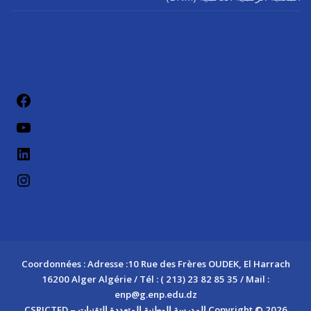
فيسب
يوتيو
لينكد إن
إنستج
Coordonnées : Adresse :10 Rue des Frères OUDEK, El Harrach
16200 Alger Algérie / Tél : ( 213) 23 82 85 35 / Mail :
enp@g.enp.edu.dz
Copyright © 2026 المدرسة الوطنية المتعددة التقنيات – CSRICTED