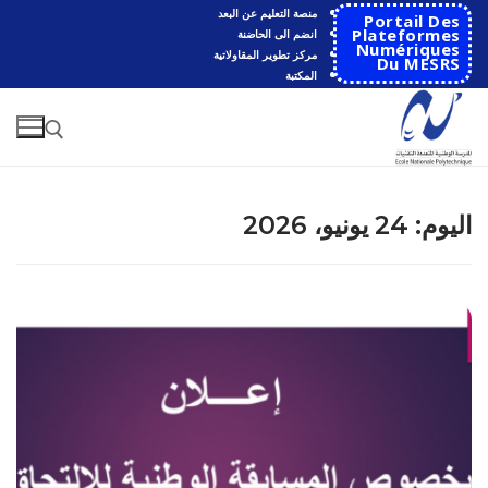
لتجاوز
منصة التعليم عن البعد
Portail Des
لى
Plateformes
انضم الى الحاضنة
Numériques
مركز تطوير المقاولاتية
لمحتوى
Du MESRS
المكتبة
البحث عن:
اليوم:
24 يونيو، 2026
البحث
عن:
الرئيسية
المدرسة
مقدمة عن المدرسة
الأقســام
تاريخ المدرسة
الهندسة الاتوماتكية
التعاون