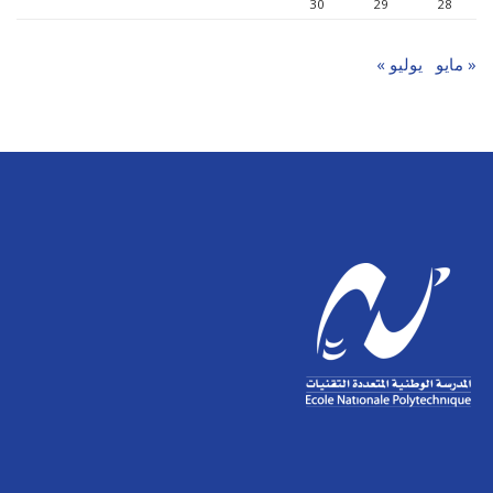
30
29
28
« مايو
يوليو »