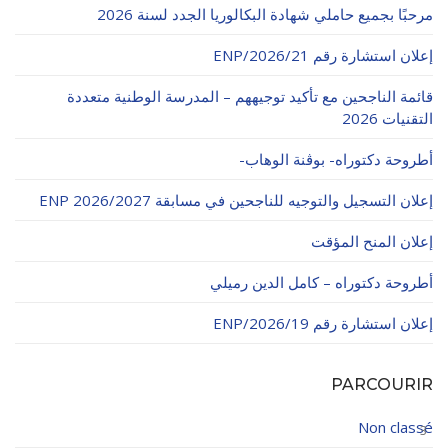
مرحبًا بجميع حاملي شهادة البكالوريا الجدد لسنة 2026
الأقــســــام الـتـحــضـيـريـــة
البرنامج الدراسي
إعلان استشارة رقم 21/ENP/2026
عروض التكوين
قائمة الناجحين مع تأكيد توجيههم – المدرسة الوطنية متعددة
التربصات
التقنيات 2026
الشهادات
أطروحة دكتوراه- بوڨنة الوهاب-
نماذج ما بعد التدرج
إعلان التسجيل والتوجيه للناجحين في مسابقة ENP 2026/2027
ميثاق الأداب والأخلاقيات الجامعية
إعلان المنح المؤقت
أطروحة دكتوراه – كامل الدين رميلي
إعلان استشارة رقم 19/ENP/2026
PARCOURIR
Non classé
3