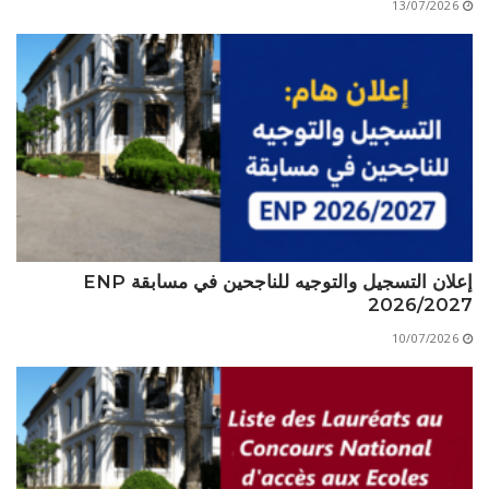
13/07/2026
الأقــســــام الـتـحــضـيـريـــة
البرنامج الدراسي
عروض التكوين
التربصات
الشهادات
نماذج ما بعد التدرج
ميثاق الأداب والأخلاقيات الجامعية
إعلان التسجيل والتوجيه للناجحين في مسابقة ENP
2026/2027
10/07/2026