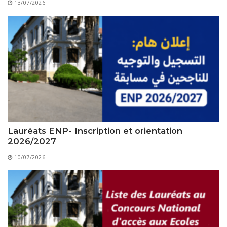
Règlements Intérieurs
Centre d’Impression et d’Audiovisuel
13/07/2026
Classes Préparatoires
Programmes Pédagogiques
Formations assurées
Stages
Diplômes
Imprimés des œuvres Sociales
Imprimes de post graduation
Lauréats ENP- Inscription et orientation
2026/2027
Charte de Déontologie et D’éthique Universitaires
10/07/2026