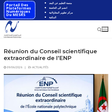
Aller
منصة التعليم عن البعد
Portail Des
au
Plateformes
انضم الى الحاضنة
Numériques
مركز تطوير المقاولاتية
contenu
Du MESRS
المكتبة
Réunion du Conseil scientifique
Rechercher :
extraordinaire de l’ENP
Rechercher
09/06/2026
|
ACTUALITÉS
:
Accueil
Ecole
Présentation
Départements
Histoire de l’école
Automatique
Coopération