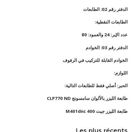
الأقــســــام الـتـحــضـيـريـــة
البرنامج الدراسي
الدفتر رقم 02: الطابعات
عروض التكوين
الطابعات النقطية:
التربصات
عدد الإبر: 24 والعمود: 80
الشهادات
الدفتر رقم 03: الخوادم
نماذج ما بعد التدرج
الخوادم القابلة للتركيب في الرفوف
ميثاق الأداب والأخلاقيات الجامعية
اللوازم:
الحبر: أصلي فقط للطابعات التالية:
طابعة الليزر بالألوان سامسونج CLP770 ND
طابعة الليزر جيت 400 M401dnc
Les plus récents