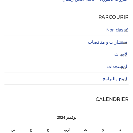
PARCOURIR
Non classé
4
استشارات و مناقصات
244
الأحداث
132
المستجدات
125
المنح والبرامج
32
CALENDRIER
نوفمبر 2024
د
ن
ث
أرب
خ
ج
س