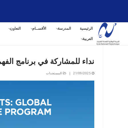
لتجاوز
لى
لمحتوى
الرئيسية
المدرسة
الأقســام
التعاون
العربية
نداء للمشاركة في برنامج الفهم العالم
البح
21/09/2025
|
المستجدات
عن: