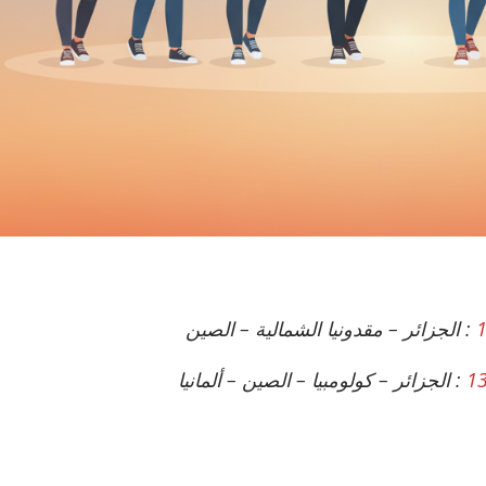
الأقــســــام الـتـحــضـيـريـــة
البرنامج الدراسي
عروض التكوين
التربصات
الشهادات
نماذج ما بعد التدرج
ميثاق الأداب والأخلاقيات الجامعية
: الجزائر – مقدونيا الشمالية – الصين
1
: الجزائر – كولومبيا – الصين – ألمانيا