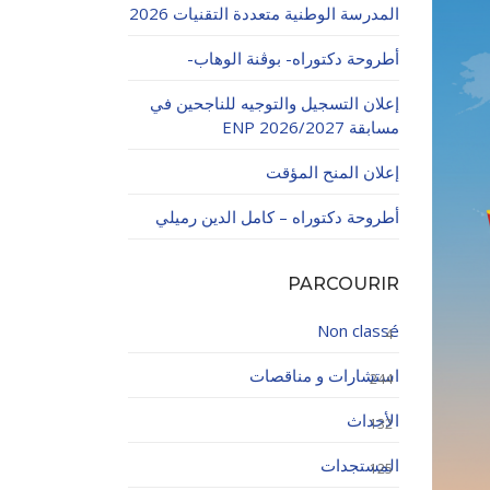
المدرسة الوطنية متعددة التقنيات 2026
أطروحة دكتوراه- بوڨنة الوهاب-
إعلان التسجيل والتوجيه للناجحين في
مسابقة ENP 2026/2027
إعلان المنح المؤقت
اولاتية
أطروحة دكتوراه – كامل الدين رميلي
PARCOURIR
Non classé
4
استشارات و مناقصات
244
الأحداث
132
المستجدات
125