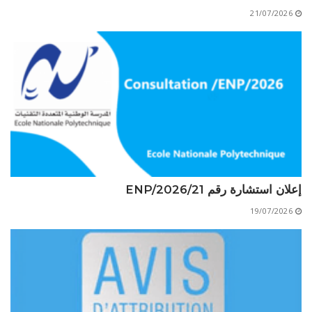
الأقــســــام الـتـحــضـيـريـــة
البرنامج الدراسي
21/07/2026
عروض التكوين
التربصات
الشهادات
نماذج ما بعد التدرج
ميثاق الأداب والأخلاقيات الجامعية
إعلان استشارة رقم 21/ENP/2026
19/07/2026