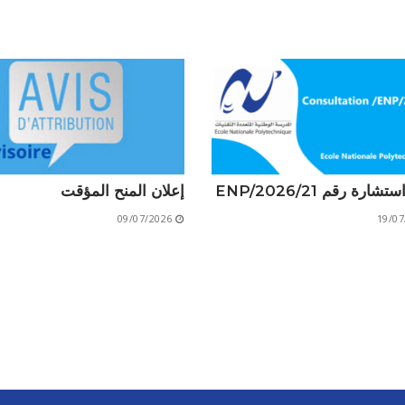
الأقــســــام الـتـحــضـيـريـــة
البرنامج الدراسي
عروض التكوين
التربصات
الشهادات
نماذج ما بعد التدرج
شارة رقم 21/ENP/2026
إعلان المنح المؤقت
ميثاق الأداب والأخلاقيات الجامعية
09/07/2026
19/07