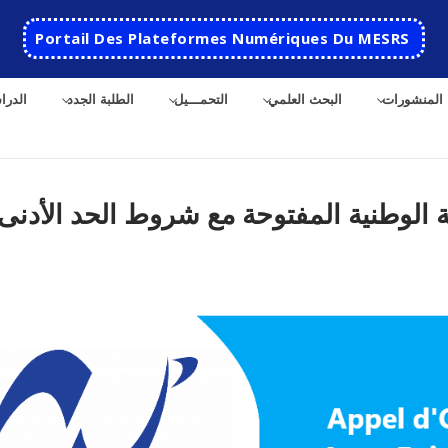
Portail Des Plateformes Numériques Du MESRS
المنشورات
البحث العلمي
التحمـــيل
الطلبة الجدد
الدرا
الوطنية المفتوحة مع شروط الحد الأدنى
ث
الرئيسية
المدرسة
مقدمة عن المدرسة
الأقســام
تاريخ المدرسة
الهندسة الاتوماتكية
التعاون