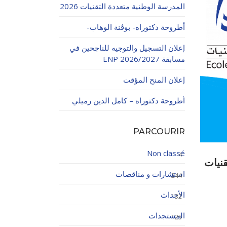
المدرسة الوطنية متعددة التقنيات 2026
أطروحة دكتوراه- بوڨنة الوهاب-
إعلان التسجيل والتوجيه للناجحين في
مسابقة ENP 2026/2027
إعلان المنح المؤقت
اولاتية
أطروحة دكتوراه – كامل الدين رميلي
PARCOURIR
Non classé
4
قنيات
استشارات و مناقصات
244
الأحداث
132
المستجدات
125