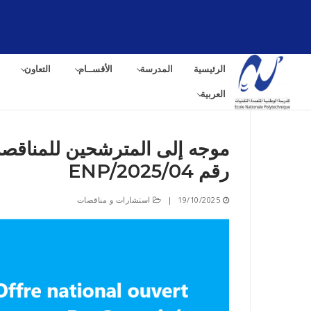
لتجاوز
لى
لمحتوى
الرئيسية
المدرسة
الأقســام
التعاون
العربية
موجه إلى المترشحين للمناقصة 
رقم 04/ENP/2025
البح
عن:
19/10/2025
|
استشارات و مناقصات