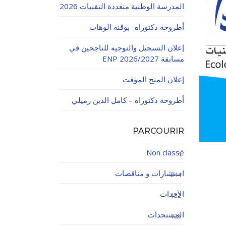
المدرسة الوطنية متعددة التقنيات 2026
أطروحة دكتوراه- بوڨنة الوهاب-
إعلان التسجيل والتوجيه للناجحين في
مسابقة ENP 2026/2027
إعلان المنح المؤقت
اولاتية
أطروحة دكتوراه – كامل الدين رميلي
PARCOURIR
Non classé
4
استشارات و مناقصات
244
الأحداث
132
المستجدات
125