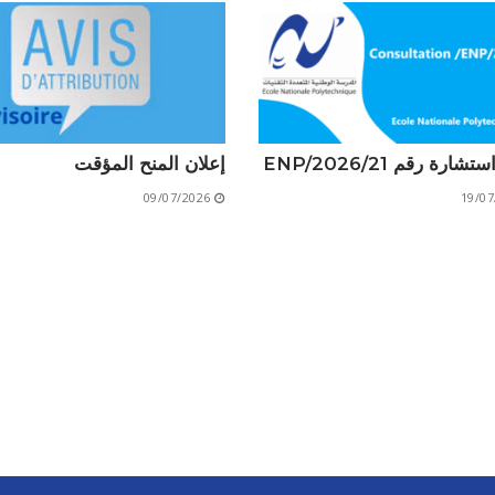
الأقــســــام الـتـحــضـيـريـــة
البرنامج الدراسي
عروض التكوين
التربصات
الشهادات
شارة رقم 21/ENP/2026
إعلان المنح المؤقت
09/07/2026
19/07
نماذج ما بعد التدرج
ميثاق الأداب والأخلاقيات الجامعية