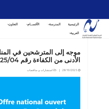
لتجاوز
لى
لمحتوى
الرئيسية
المدرسة
الأقســام
التعاون
العربية
موجه إلى المترشحين في المناق
الأدنى من الكفاءة رقم 04/ENP/2025
البح
عن:
28/10/2025
|
استشارات و مناقصات