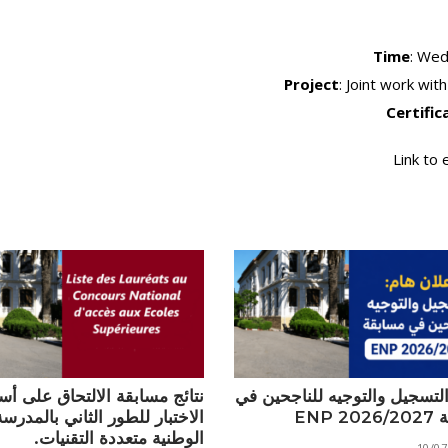
الأقــســــام الـتـحــضـيـريـــة
البرنامج الدراسي
Time
: Wed
عروض التكوين
Project
: Joint work wit
التربصات
Certific
الشهادات
Link to 
نماذج ما بعد التدرج
ميثاق الأداب والأخلاقيات الجامعية
التسجيل والتوجيه للناجحين في
نتائج مسابقة الالتحاق على أ
ENP 
الاختبار للطور الثاني بالمدرسة
الوطنية متعددة التقنيات.
10/07