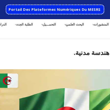
Portail Des Plateformes Numériques Du MESRS
المنشورات
البحث العلمي
التحمـــيل
الطلبة الجدد
الدرا
هندسة مدنية.
ث
الرئيسية
المدرسة
مقدمة عن المدرسة
الأقســام
تاريخ المدرسة
الهندسة الاتوماتكية
التعاون