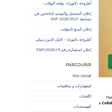
أطروحة دكتوراه- بوڨنة الوهاب-
إعلان التسجيل والتوجيه للناجحين في
مسابقة ENP 2026/2027
إعلان المنح المؤقت
أطروحة دكتوراه – كامل الدين رميلي
اولاتية
إعلان استشارة رقم 19/ENP/2026
PARCOURIR
Non classé
3
استشارات و مناقصات
244
الأحداث
132
The
a
Colla
المستجدات
125