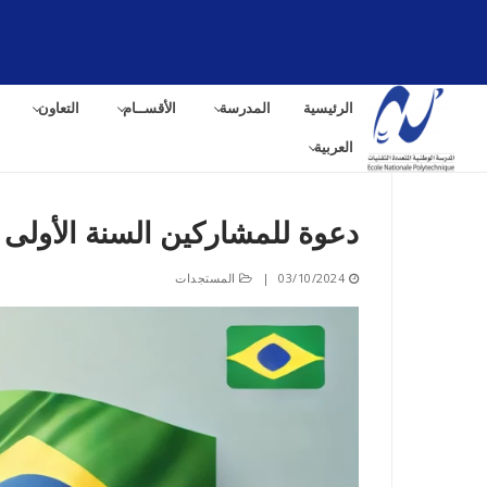
لتجاوز
لى
لمحتوى
الرئيسية
المدرسة
الأقســام
التعاون
العربية
دعوة للمشاركين السنة الأولى 
البح
03/10/2024
|
المستجدات
عن: