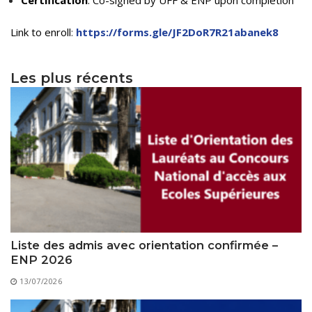
Règlements Intérieurs
Centre d’Impression et d’Audiovisuel
Classes Préparatoires
Programmes Pédagogiques
Link to enroll
:
https://forms.gle/JF2DoR7R21abanek8
Formations assurées
Les plus récents
Stages
Diplômes
Imprimés des œuvres Sociales
Imprimes de post graduation
Charte de Déontologie et D’éthique Universitaires
Liste des admis avec orientation confirmée –
ENP 2026
13/07/2026