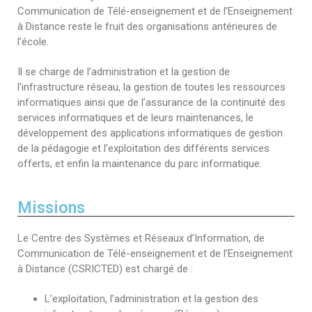
Règlements Intérieurs
Centre d’Impression et d’Audiovisuel
Classes Préparatoires
Communication de Télé-enseignement et de l’Enseignement
à Distance reste le fruit des organisations antérieures de
Programmes Pédagogiques
l’école.
Formations assurées
Il se charge de
l’administration et la gestion de
Stages
l’infrastructure réseau,
la gestion de toutes les ressources
informatiques ainsi que de l’assurance de la continuité des
Diplômes
services informatiques et de leurs maintenances,
le
développement des applications informatiques de gestion
Imprimés des œuvres Sociales
de la pédagogie
et l’exploitation des différents services
offerts, et enfin la maintenance du parc informatique.
Imprimes de post graduation
Charte de Déontologie et D’éthique Universitaires
Missions
Le Centre des Systèmes et Réseaux d’Information, de
Communication de Télé-enseignement et de l’Enseignement
à Distance (CSRICTED) est chargé de :
L’exploitation, l’administration et la gestion des