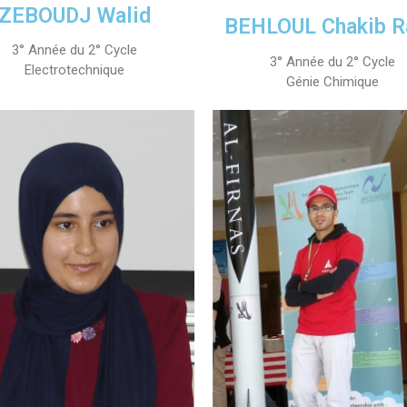
ZEBOUDJ Walid
Classes Préparatoires
BEHLOUL Chakib R
Programmes Pédagogiques
3° Année du 2° Cycle
Formations assurées
3° Année du 2° Cycle
Electrotechnique
Génie Chimique
Stages
Diplômes
Imprimés des œuvres Sociales
Imprimes de post graduation
Charte de Déontologie et D’éthique Universitaires