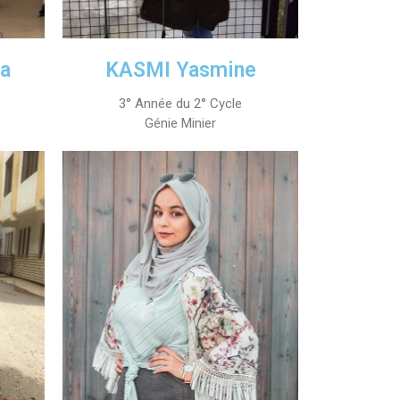
a
KASMI Yasmine
3° Année du 2° Cycle
Génie Minier