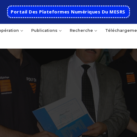
Portail Des Plateformes Numériques Du MESRS
pération
Publications
Recherche
Téléchargeme
Accueil
Ecole
Présentation
Départements
Histoire de l’école
Automatique
Coopération