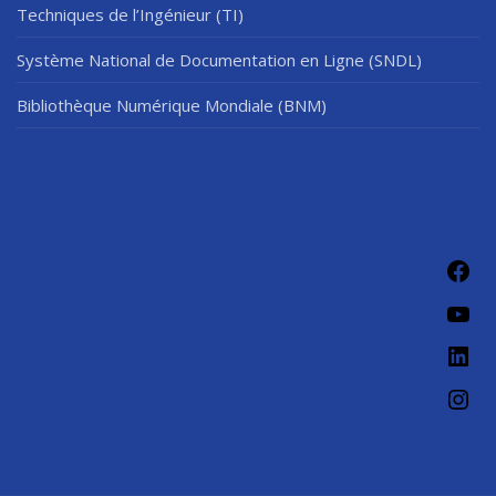
Techniques de l’Ingénieur (TI)
Système National de Documentation en Ligne (SNDL)
Bibliothèque Numérique Mondiale (BNM)
Fac
You
Link
Ins