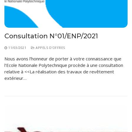
Règlements Intérieurs
Centre d’Impression et d’Audiovisuel
Classes Préparatoires
Programmes Pédagogiques
Formations assurées
Consultation N°01/ENP/2021
Stages
Diplômes
11/03/2021
APPELS D'OFFRES
Nous avons l’honneur de porter à votre connaissance que
Imprimés des œuvres Sociales
l’Ecole Nationale Polytechnique procède à une consultation
Imprimes de post graduation
relative à <<La réalisation des travaux de revêtement
extérieur…
Charte de Déontologie et D’éthique Universitaires