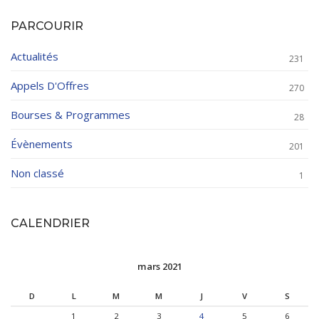
PARCOURIR
Actualités
231
Appels D'Offres
270
Bourses & Programmes
28
Évènements
201
Non classé
1
CALENDRIER
mars 2021
D
L
M
M
J
V
S
1
2
3
4
5
6