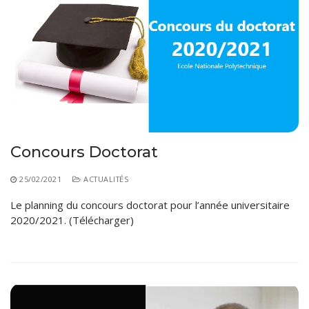
Règlements Intérieurs
Centre d’Impression et d’Audiovisuel
Classes Préparatoires
Programmes Pédagogiques
Formations assurées
Stages
Diplômes
Imprimés des œuvres Sociales
Concours Doctorat
Imprimes de post graduation
25/02/2021
ACTUALITÉS
Charte de Déontologie et D’éthique Universitaires
Le planning du concours doctorat pour l’année universitaire
2020/2021. (Télécharger)