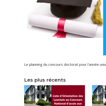
Direction 
Directio
Sous-Di
Direction Ad
Le planning du concours doctorat pour l’année uni
Centre des 
Les plus récents