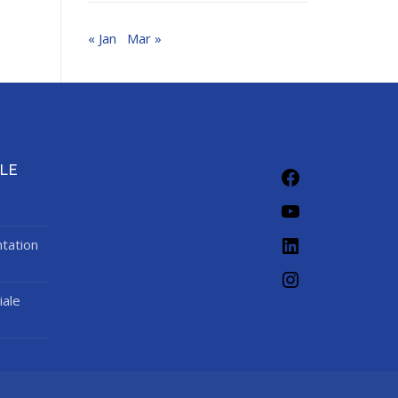
« Jan
Mar »
Facebook
LE
YouTube
LinkedIn
tation
Instagram
iale