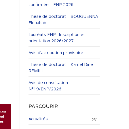
confirmée – ENP 2026
Thèse de doctorat – BOUGUENNA
Elouahab
Lauréats ENP- Inscription et
orientation 2026/2027
ation Continue
Avis d’attribution provisoire
éveloppement
riat
Thèse de doctorat – Kamel Dine
et sportives
REMILI
et des Relations
025.
Avis de consultation
N°19/ENP/2026
enseignement et
PARCOURIR
Actualités
231