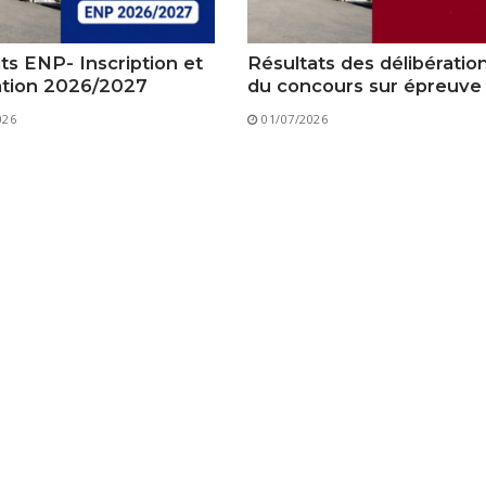
Classes Préparatoires
Programmes Pédagogiques
ts ENP- Inscription et
Résultats des délibératio
Formations assurées
ation 2026/2027
du concours sur épreuve
Stages
026
01/07/2026
Diplômes
Imprimés des œuvres Sociales
Imprimes de post graduation
Charte de Déontologie et D’éthique Universitaires