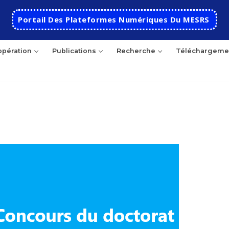
Portail Des Plateformes Numériques Du MESRS
pération
Publications
Recherche
Téléchargeme
hercher
Accueil
Ecole
Présentation
Départements
Histoire de l’école
Automatique
Coopération