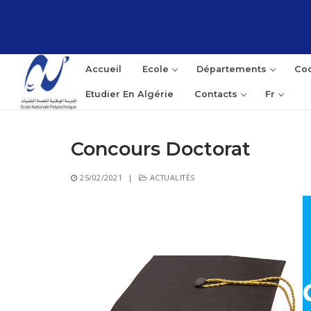
Aller
au
contenu
Accueil
Ecole
Départements
Coo
Etudier En Algérie
Contacts
Fr
Concours Doctorat
Rec
25/02/2021
|
ACTUALITÉS
: