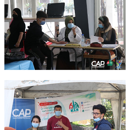
Règlements Intérieurs
Centre d’Impression et d’Audiovisuel
Classes Préparatoires
Programmes Pédagogiques
Formations assurées
Stages
Diplômes
Imprimés des œuvres Sociales
Imprimes de post graduation
Charte de Déontologie et D’éthique Universitaires