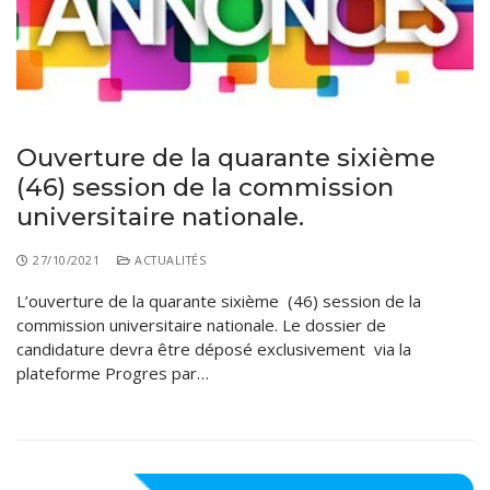
Règlements Intérieurs
Centre d’Impression et d’Audiovisuel
Classes Préparatoires
Programmes Pédagogiques
Formations assurées
Stages
Ouverture de la quarante sixième
Diplômes
(46) session de la commission
universitaire nationale.
Imprimés des œuvres Sociales
Imprimes de post graduation
27/10/2021
ACTUALITÉS
L’ouverture de la quarante sixième (46) session de la
Charte de Déontologie et D’éthique Universitaires
commission universitaire nationale. Le dossier de
candidature devra être déposé exclusivement via la
plateforme Progres par…