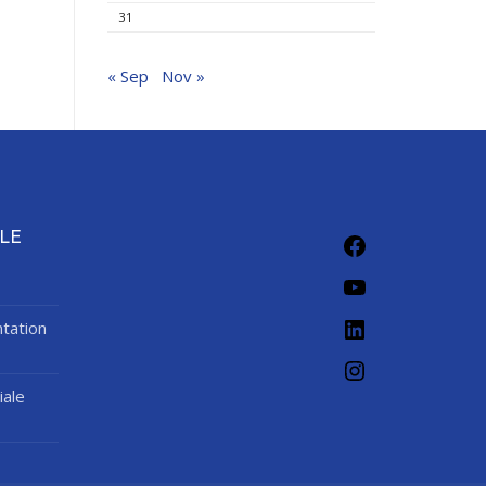
31
« Sep
Nov »
LE
tation
iale