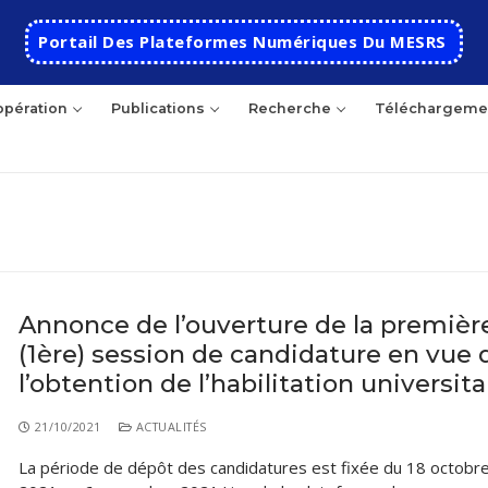
Portail Des Plateformes Numériques Du MESRS
pération
Publications
Recherche
Téléchargeme
Annonce de l’ouverture de la premièr
(1ère) session de candidature en vue 
Accueil
l’obtention de l’habilitation universita
Ecole
21/10/2021
ACTUALITÉS
Présentation
Départements
La période de dépôt des candidatures est fixée du 18 octobr
Histoire de l’école
Automatique
Coopération