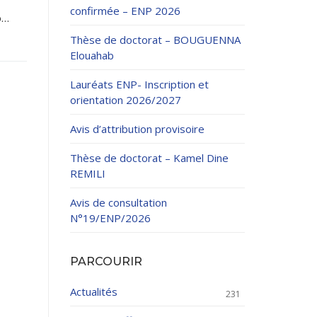
confirmée – ENP 2026
o…
Thèse de doctorat – BOUGUENNA
Elouahab
Lauréats ENP- Inscription et
orientation 2026/2027
ation Continue
Avis d’attribution provisoire
éveloppement
riat
Thèse de doctorat – Kamel Dine
et sportives
REMILI
et des Relations
025.
Avis de consultation
N°19/ENP/2026
enseignement et
PARCOURIR
Actualités
231