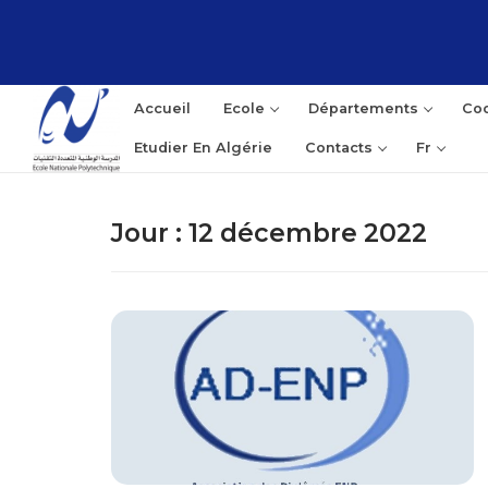
Aller
au
contenu
Accueil
Ecole
Départements
Coo
Etudier En Algérie
Contacts
Fr
Jour :
12 décembre 2022
Rec
: