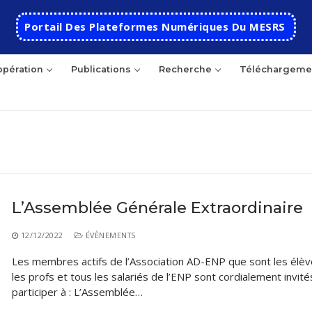
Portail Des Plateformes Numériques Du MESRS
pération
Publications
Recherche
Téléchargeme
hercher
L’Assemblée Générale Extraordinaire
Accueil
12/12/2022
ÉVÈNEMENTS
Ecole
Les membres actifs de l’Association AD-ENP que sont les élèv
les profs et tous les salariés de l’ENP sont cordialement invité
Présentation
Départements
participer à : L’Assemblée…
Histoire de l’école
Automatique
Coopération