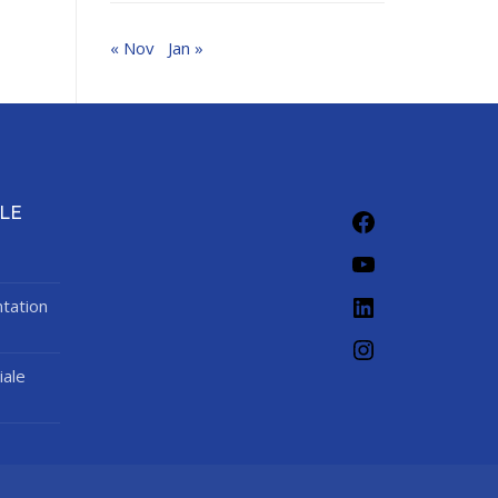
« Nov
Jan »
Facebook
LE
YouTube
LinkedIn
tation
Instagram
iale