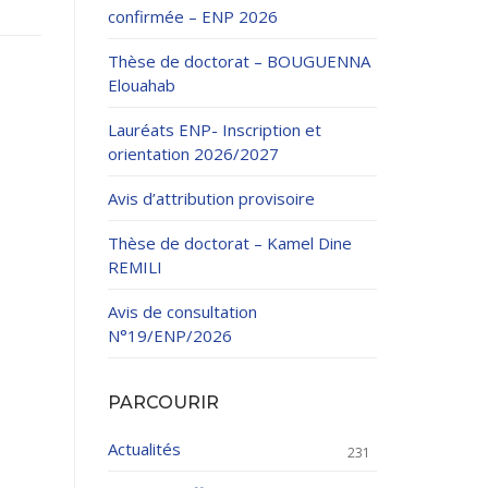
confirmée – ENP 2026
Thèse de doctorat – BOUGUENNA
Elouahab
Lauréats ENP- Inscription et
orientation 2026/2027
ation Continue
Avis d’attribution provisoire
éveloppement
riat
Thèse de doctorat – Kamel Dine
et sportives
REMILI
et des Relations
025.
Avis de consultation
N°19/ENP/2026
enseignement et
PARCOURIR
Actualités
231