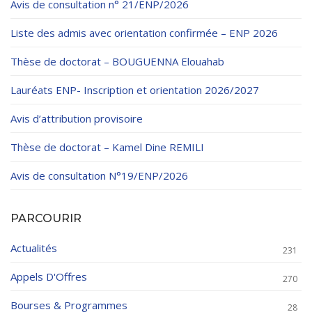
Règlements Intérieurs
Centre d’Impression et d’Audiovisuel
Avis de consultation n° 21/ENP/2026
Classes Préparatoires
Programmes Pédagogiques
Liste des admis avec orientation confirmée – ENP 2026
Formations assurées
Thèse de doctorat – BOUGUENNA Elouahab
Stages
Lauréats ENP- Inscription et orientation 2026/2027
Diplômes
Avis d’attribution provisoire
Imprimés des œuvres Sociales
Thèse de doctorat – Kamel Dine REMILI
Imprimes de post graduation
Avis de consultation N°19/ENP/2026
Charte de Déontologie et D’éthique Universitaires
PARCOURIR
Actualités
231
Appels D'Offres
270
Bourses & Programmes
28