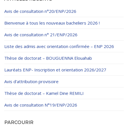
Règlements Intérieurs
Centre d’Impression et d’Audiovisuel
Classes Préparatoires
Avis de consultation n°20/ENP/2026
Programmes Pédagogiques
Bienvenue à tous les nouveaux bacheliers 2026 !
Formations assurées
Stages
Avis de consultation n° 21/ENP/2026
Diplômes
Liste des admis avec orientation confirmée – ENP 2026
Imprimés des œuvres Sociales
Thèse de doctorat – BOUGUENNA Elouahab
Imprimes de post graduation
Lauréats ENP- Inscription et orientation 2026/2027
Charte de Déontologie et D’éthique Universitaires
Avis d’attribution provisoire
Thèse de doctorat – Kamel Dine REMILI
Avis de consultation N°19/ENP/2026
PARCOURIR