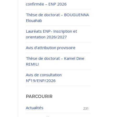
confirmée – ENP 2026
Thèse de doctorat – BOUGUENNA
Elouahab
Lauréats ENP- Inscription et
orientation 2026/2027
ation Continue
Avis d’attribution provisoire
éveloppement
riat
Thèse de doctorat – Kamel Dine
et sportives
REMILI
et des Relations
025.
Avis de consultation
N°19/ENP/2026
enseignement et
PARCOURIR
Actualités
231