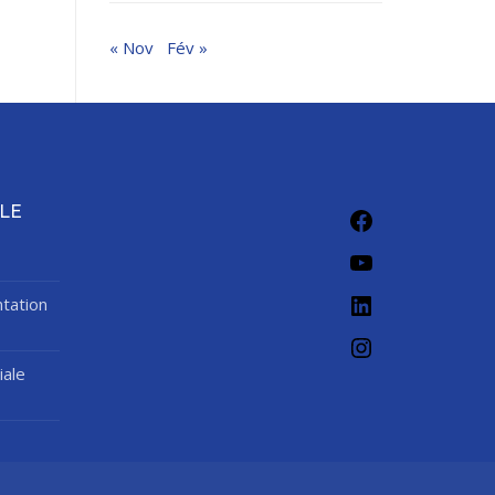
« Nov
Fév »
Facebook
LE
YouTube
LinkedIn
tation
Instagram
iale