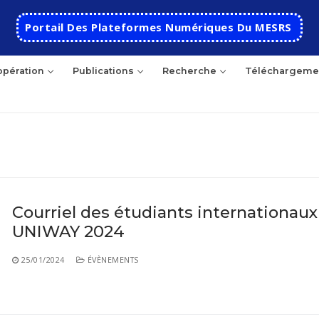
Portail Des Plateformes Numériques Du MESRS
pération
Publications
Recherche
Téléchargeme
hercher
Courriel des étudiants internationaux
UNIWAY 2024
Accueil
Ecole
25/01/2024
ÉVÈNEMENTS
Présentation
Départements
Histoire de l’école
Automatique
Coopération