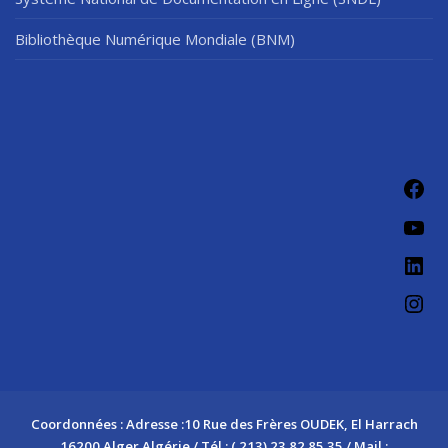
Bibliothèque Numérique Mondiale (BNM)
Fac
You
Link
Ins
Coordonnées : Adresse :10 Rue des Frères OUDEK, El Harrach
16200 Alger Algérie / Tél : ( 213) 23 82 85 35 / Mail :