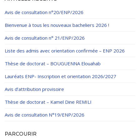
Règlements Intérieurs
Centre d’Impression et d’Audiovisuel
Classes Préparatoires
Avis de consultation n°20/ENP/2026
Programmes Pédagogiques
Bienvenue à tous les nouveaux bacheliers 2026 !
Formations assurées
Stages
Avis de consultation n° 21/ENP/2026
Diplômes
Liste des admis avec orientation confirmée – ENP 2026
Imprimés des œuvres Sociales
Thèse de doctorat – BOUGUENNA Elouahab
Imprimes de post graduation
Lauréats ENP- Inscription et orientation 2026/2027
Charte de Déontologie et D’éthique Universitaires
Avis d’attribution provisoire
Thèse de doctorat – Kamel Dine REMILI
Avis de consultation N°19/ENP/2026
PARCOURIR