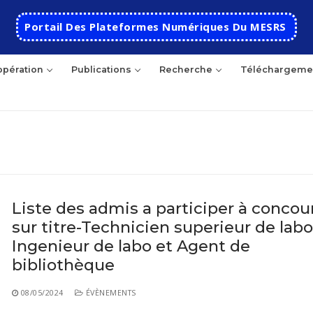
Portail Des Plateformes Numériques Du MESRS
pération
Publications
Recherche
Téléchargeme
hercher
Liste des admis a participer à concou
sur titre-Technicien superieur de labo
Accueil
Ingenieur de labo et Agent de
Ecole
bibliothèque
Présentation
Départements
08/05/2024
ÉVÈNEMENTS
Histoire de l’école
Automatique
Coopération