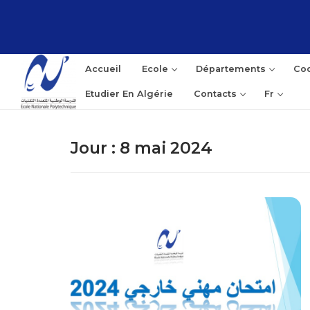
Aller
au
contenu
Accueil
Ecole
Départements
Coo
Etudier En Algérie
Contacts
Fr
Jour :
8 mai 2024
Rec
: