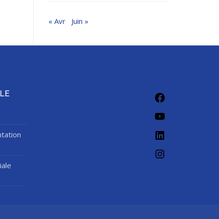
« Avr
Juin »
Facebook
LE
YouTube
LinkedIn
tation
Instagram
iale