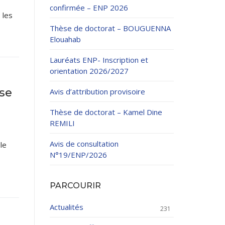
confirmée – ENP 2026
 les
Thèse de doctorat – BOUGUENNA
Elouahab
Lauréats ENP- Inscription et
orientation 2026/2027
ation Continue
sse
Avis d’attribution provisoire
éveloppement
riat
Thèse de doctorat – Kamel Dine
et sportives
REMILI
et des Relations
025.
Avis de consultation
le
N°19/ENP/2026
enseignement et
PARCOURIR
Actualités
231