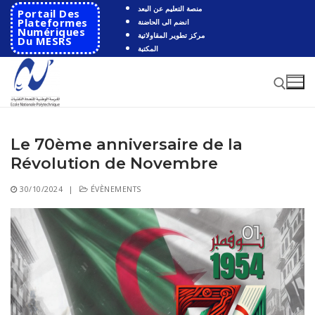
Aller
منصة التعليم عن البعد
Portail Des
au
Plateformes
انضم الى الحاضنة
Numériques
مركز تطوير المقاولاتية
contenu
Du MESRS
المكتبة
Le 70ème anniversaire de la
Rechercher :
Révolution de Novembre
Rechercher
30/10/2024
|
ÉVÈNEMENTS
:
Accueil
Ecole
Présentation
Départements
Histoire de l’école
Automatique
Coopération