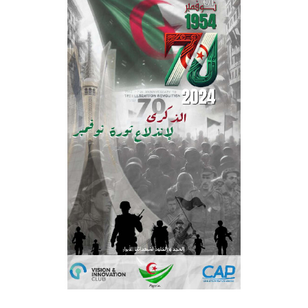
Règlements Intérieurs
Centre d’Impression et d’Audiovisuel
Classes Préparatoires
Programmes Pédagogiques
Formations assurées
Stages
Diplômes
Imprimés des œuvres Sociales
Imprimes de post graduation
Charte de Déontologie et D’éthique Universitaires