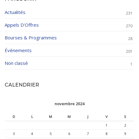
Actualités
231
Appels D'Offres
270
Bourses & Programmes
28
Évènements
201
Non classé
1
CALENDRIER
novembre 2024
D
L
M
M
J
V
S
1
2
3
4
5
6
7
8
9