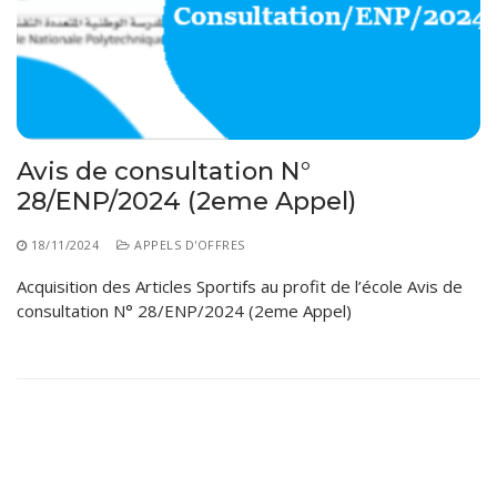
Règlements Intérieurs
Centre d’Impression et d’Audiovisuel
Classes Préparatoires
Programmes Pédagogiques
Formations assurées
Stages
Avis de consultation N°
Diplômes
28/ENP/2024 (2eme Appel)
Imprimés des œuvres Sociales
18/11/2024
APPELS D'OFFRES
Imprimes de post graduation
Acquisition des Articles Sportifs au profit de l’école Avis de
Charte de Déontologie et D’éthique Universitaires
consultation N° 28/ENP/2024 (2eme Appel)