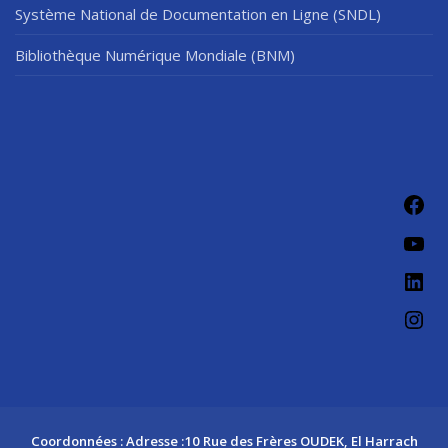
Système National de Documentation en Ligne (SNDL)
Bibliothèque Numérique Mondiale (BNM)
Fac
You
Link
Ins
Coordonnées : Adresse :10 Rue des Frères OUDEK, El Harrach