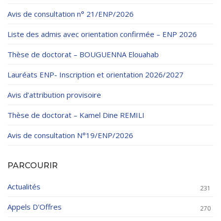
Règlements Intérieurs
Centre d’Impression et d’Audiovisuel
Classes Préparatoires
Avis de consultation n° 21/ENP/2026
Programmes Pédagogiques
Liste des admis avec orientation confirmée – ENP 2026
Formations assurées
Thèse de doctorat – BOUGUENNA Elouahab
Stages
Lauréats ENP- Inscription et orientation 2026/2027
Diplômes
Avis d’attribution provisoire
Imprimés des œuvres Sociales
Thèse de doctorat – Kamel Dine REMILI
Imprimes de post graduation
Avis de consultation N°19/ENP/2026
Charte de Déontologie et D’éthique Universitaires
PARCOURIR
Actualités
231
Appels D'Offres
270