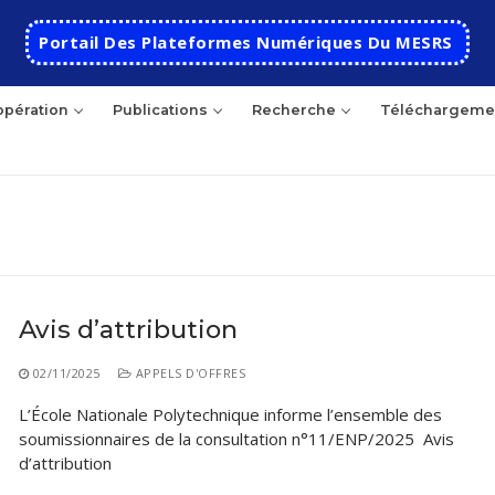
Portail Des Plateformes Numériques Du MESRS
pération
Publications
Recherche
Téléchargeme
hercher
Avis d’attribution
Accueil
02/11/2025
APPELS D'OFFRES
Ecole
L’École Nationale Polytechnique informe l’ensemble des
soumissionnaires de la consultation n°11/ENP/2025 Avis
Présentation
Départements
d’attribution
Histoire de l’école
Automatique
Coopération