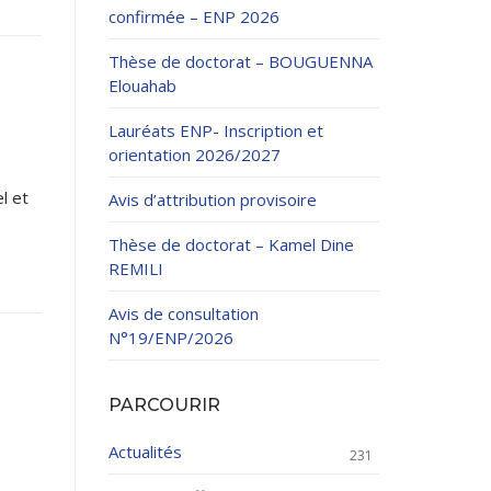
confirmée – ENP 2026
Thèse de doctorat – BOUGUENNA
Elouahab
Lauréats ENP- Inscription et
orientation 2026/2027
ation Continue
l et
Avis d’attribution provisoire
éveloppement
riat
Thèse de doctorat – Kamel Dine
et sportives
REMILI
et des Relations
025.
Avis de consultation
N°19/ENP/2026
enseignement et
PARCOURIR
Actualités
231