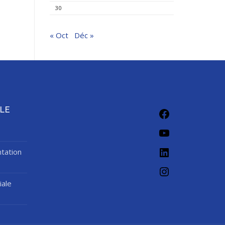
30
« Oct
Déc »
Facebook
LE
YouTube
LinkedIn
tation
Instagram
iale