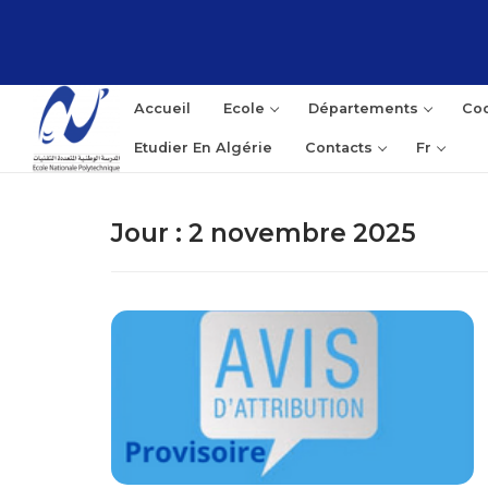
Aller
au
contenu
Accueil
Ecole
Départements
Coo
Etudier En Algérie
Contacts
Fr
Jour :
2 novembre 2025
Rec
: