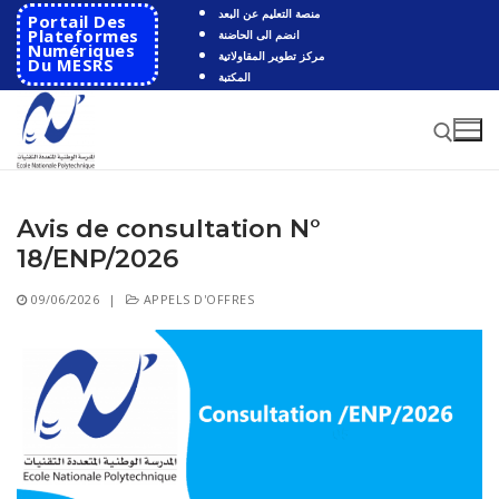
Aller
منصة التعليم عن البعد
Portail Des
au
Plateformes
انضم الى الحاضنة
Numériques
مركز تطوير المقاولاتية
contenu
Du MESRS
المكتبة
Avis de consultation N°
Rechercher :
18/ENP/2026
Rechercher
09/06/2026
|
APPELS D'OFFRES
:
Accueil
Ecole
Présentation
Départements
Histoire de l’école
Automatique
Coopération