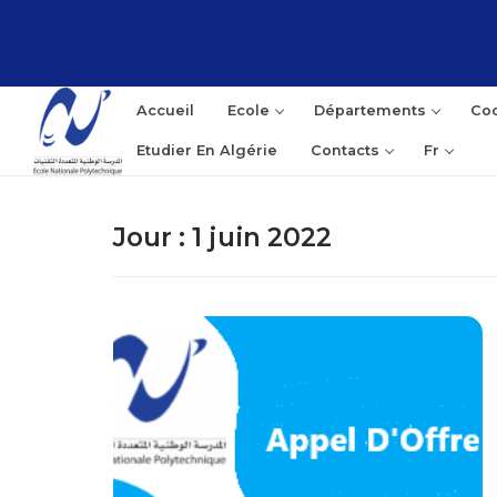
Aller
au
contenu
Accueil
Ecole
Départements
Coo
Etudier En Algérie
Contacts
Fr
Jour :
1 juin 2022
Rec
: