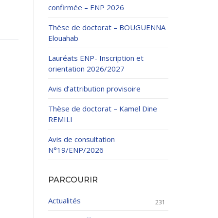
confirmée – ENP 2026
Thèse de doctorat – BOUGUENNA
Elouahab
Lauréats ENP- Inscription et
orientation 2026/2027
ation Continue
Avis d’attribution provisoire
éveloppement
riat
Thèse de doctorat – Kamel Dine
et sportives
REMILI
et des Relations
025.
Avis de consultation
N°19/ENP/2026
enseignement et
PARCOURIR
Actualités
231