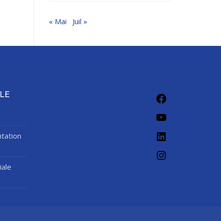
« Mai
Juil »
Facebook
LE
YouTube
LinkedIn
tation
Instagram
iale