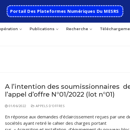
Portail Des Plateformes Numériques Du MESRS
pération
Publications
Recherche
Téléchargeme
hercher
A l’intention des soumissionnaires d
l’appel d’offre N°01/2022 (lot n°01)
Accueil
Ecole
01/06/2022
APPELS D'OFFRES
En réponse aux demandes d’éclaircissement reçues par une d
Présentation
Départements
sociétés ayant retiré le cahier des charges portant
Histoire de l’école
Automatique
Coopération
sur « Acquisition et installation d’équipement du nouveau bloc