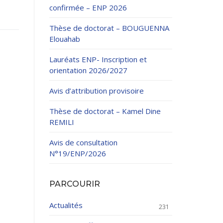
confirmée – ENP 2026
Thèse de doctorat – BOUGUENNA
Elouahab
Lauréats ENP- Inscription et
orientation 2026/2027
ation Continue
Avis d’attribution provisoire
éveloppement
riat
Thèse de doctorat – Kamel Dine
et sportives
REMILI
et des Relations
025.
Avis de consultation
N°19/ENP/2026
enseignement et
PARCOURIR
Actualités
231