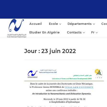
Aller
au
contenu
Accueil
Ecole
Départements
Coo
Etudier En Algérie
Contacts
Fr
Jour :
23 juin 2022
Rec
: