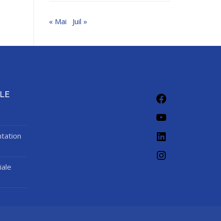
« Mai
Juil »
Facebook
LE
YouTube
LinkedIn
tation
Instagram
iale