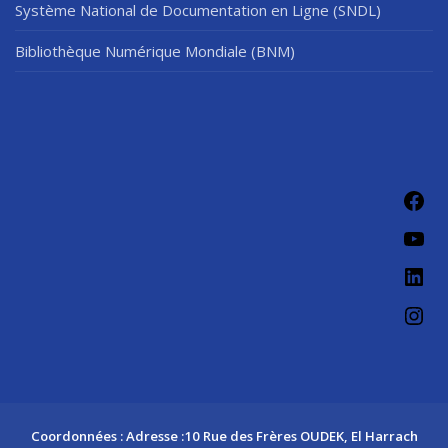
Système National de Documentation en Ligne (SNDL)
Bibliothèque Numérique Mondiale (BNM)
Fac
You
Link
Ins
Coordonnées : Adresse :10 Rue des Frères OUDEK, El Harrach