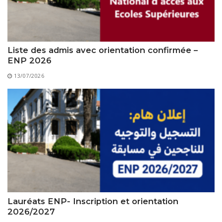
Règlements Intérieurs
Centre d’Impression et d’Audiovisuel
Classes Préparatoires
Programmes Pédagogiques
Formations assurées
Liste des admis avec orientation confirmée –
Stages
ENP 2026
13/07/2026
Diplômes
Imprimés des œuvres Sociales
Imprimes de post graduation
Charte de Déontologie et D’éthique Universitaires
Lauréats ENP- Inscription et orientation
2026/2027