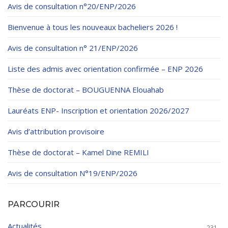
Règlements Intérieurs
Centre d’Impression et d’Audiovisuel
Avis de consultation n°20/ENP/2026
Classes Préparatoires
Programmes Pédagogiques
Bienvenue à tous les nouveaux bacheliers 2026 !
Formations assurées
Avis de consultation n° 21/ENP/2026
Stages
Liste des admis avec orientation confirmée – ENP 2026
Diplômes
Thèse de doctorat – BOUGUENNA Elouahab
Imprimés des œuvres Sociales
Lauréats ENP- Inscription et orientation 2026/2027
Imprimes de post graduation
Avis d’attribution provisoire
Charte de Déontologie et D’éthique Universitaires
Thèse de doctorat – Kamel Dine REMILI
Avis de consultation N°19/ENP/2026
PARCOURIR
Actualités
231