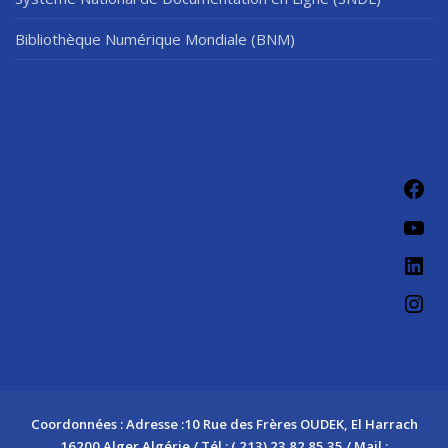
Bibliothèque Numérique Mondiale (BNM)
Fac
You
Link
Ins
Coordonnées : Adresse :10 Rue des Frères OUDEK, El Harrach
16200 Alger Algérie / Tél : ( 213) 23 82 85 35 / Mail :