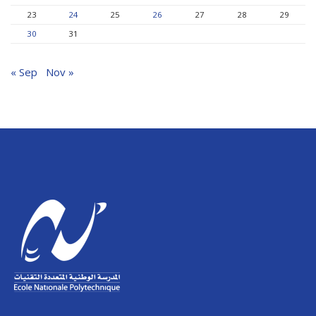
23
24
25
26
27
28
29
30
31
« Sep
Nov »