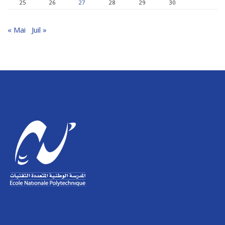
25
26
27
28
29
30
« Mai
Juil »