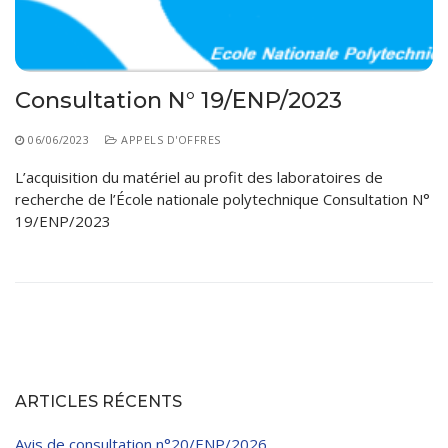
Règlements Intérieurs
Centre d’Impression et d’Audiovisuel
Classes Préparatoires
Programmes Pédagogiques
Formations assurées
Consultation N° 19/ENP/2023
Stages
06/06/2023
APPELS D'OFFRES
Diplômes
L’acquisition du matériel au profit des laboratoires de
recherche de l’École nationale polytechnique Consultation N°
Imprimés des œuvres Sociales
19/ENP/2023
Imprimes de post graduation
Charte de Déontologie et D’éthique Universitaires
ARTICLES RÉCENTS
Avis de consultation n°20/ENP/2026