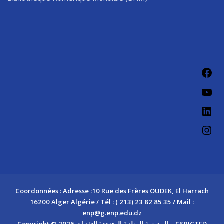
Fac
You
Link
Ins
Coordonnées : Adresse :10 Rue des Frères OUDEK, El Harrach
16200 Alger Algérie / Tél : ( 213) 23 82 85 35 / Mail :
enp@g.enp.edu.dz
Copyright © 2026 المدرسة الوطنية المتعددة التقنيات – CSRICTED