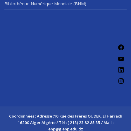
Bibliothèque Numérique Mondiale (BNM)
Fac
You
Link
Ins
Coordonnées : Adresse :10 Rue des Frères OUDEK, El Harrach
16200 Alger Algérie / Tél : ( 213) 23 82 85 35 / Mail :
enp@g.enp.edu.dz