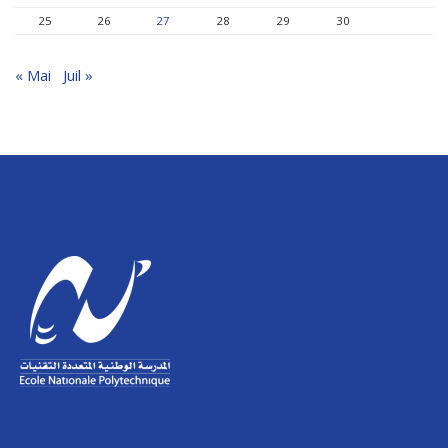
25
26
27
28
29
30
« Mai
Juil »