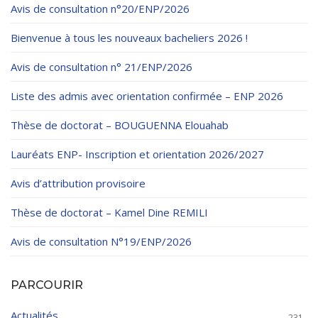
Règlements Intérieurs
Centre d’Impression et d’Audiovisuel
Avis de consultation n°20/ENP/2026
Classes Préparatoires
Programmes Pédagogiques
Bienvenue à tous les nouveaux bacheliers 2026 !
Formations assurées
Avis de consultation n° 21/ENP/2026
Stages
Liste des admis avec orientation confirmée – ENP 2026
Diplômes
Thèse de doctorat – BOUGUENNA Elouahab
Imprimés des œuvres Sociales
Lauréats ENP- Inscription et orientation 2026/2027
Imprimes de post graduation
Avis d’attribution provisoire
Charte de Déontologie et D’éthique Universitaires
Thèse de doctorat – Kamel Dine REMILI
Avis de consultation N°19/ENP/2026
PARCOURIR
Actualités
231