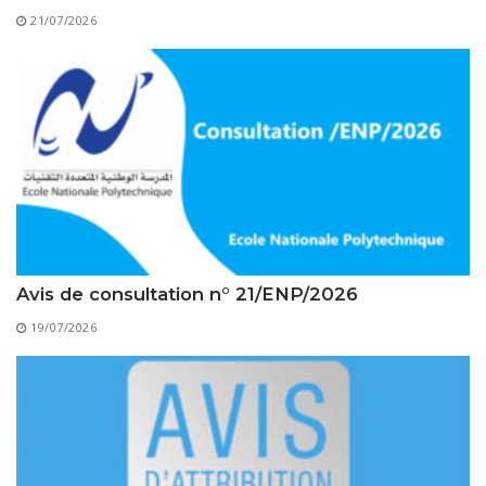
Règlements Intérieurs
Centre d’Impression et d’Audiovisuel
Classes Préparatoires
21/07/2026
Programmes Pédagogiques
Formations assurées
Stages
Diplômes
Imprimés des œuvres Sociales
Imprimes de post graduation
Avis de consultation n° 21/ENP/2026
Charte de Déontologie et D’éthique Universitaires
19/07/2026