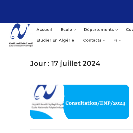
Aller
au
contenu
Accueil
Ecole
Départements
Coo
Etudier En Algérie
Contacts
Fr
Jour :
17 juillet 2024
Rec
: