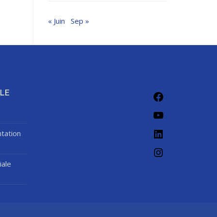
« Juin
Sep »
Facebook
LE
YouTube
LinkedIn
tation
Instagram
iale