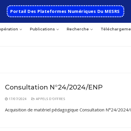
Portail Des Plateformes Numériques Du MESRS
pération
Publications
Recherche
Téléchargeme
hercher
Consultation N°24/2024/ENP
Accueil
17/07/2024
APPELS D'OFFRES
Ecole
Acquisition de matériel pédagogique Consultation N°24/2024
Présentation
Départements
Histoire de l’école
Automatique
Coopération