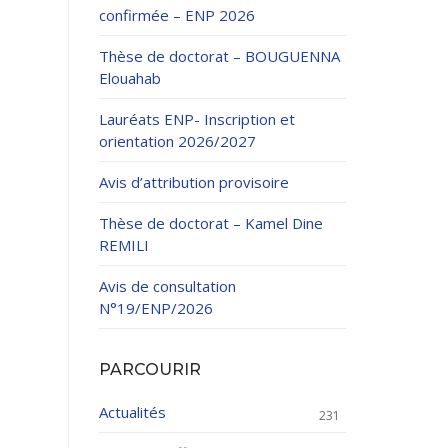
confirmée – ENP 2026
Thèse de doctorat – BOUGUENNA
Elouahab
Lauréats ENP- Inscription et
orientation 2026/2027
ation Continue
Avis d’attribution provisoire
éveloppement
riat
Thèse de doctorat – Kamel Dine
et sportives
REMILI
et des Relations
025.
Avis de consultation
N°19/ENP/2026
enseignement et
PARCOURIR
Actualités
231