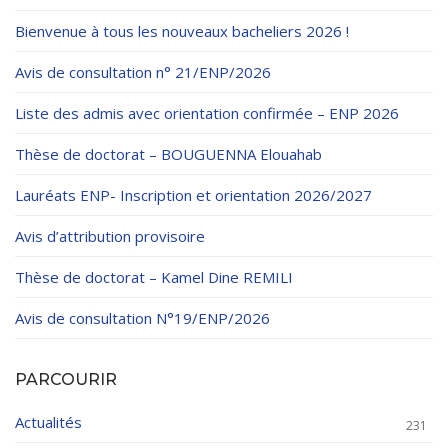
Règlements Intérieurs
Centre d’Impression et d’Audiovisuel
Classes Préparatoires
Bienvenue à tous les nouveaux bacheliers 2026 !
Programmes Pédagogiques
Avis de consultation n° 21/ENP/2026
Formations assurées
Liste des admis avec orientation confirmée – ENP 2026
Stages
Thèse de doctorat – BOUGUENNA Elouahab
Diplômes
Lauréats ENP- Inscription et orientation 2026/2027
Imprimés des œuvres Sociales
Avis d’attribution provisoire
Imprimes de post graduation
Thèse de doctorat – Kamel Dine REMILI
Charte de Déontologie et D’éthique Universitaires
Avis de consultation N°19/ENP/2026
PARCOURIR
Actualités
231