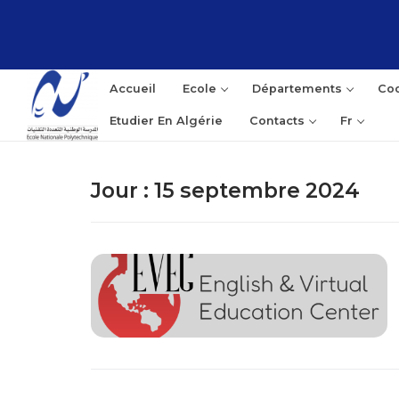
Aller
au
contenu
Accueil
Ecole
Départements
Coo
Etudier En Algérie
Contacts
Fr
Jour :
15 septembre 2024
Rec
: