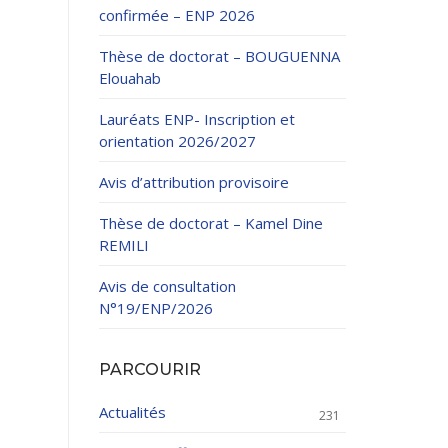
confirmée – ENP 2026
Thèse de doctorat – BOUGUENNA
Elouahab
Lauréats ENP- Inscription et
orientation 2026/2027
ation Continue
Avis d’attribution provisoire
éveloppement
riat
Thèse de doctorat – Kamel Dine
et sportives
REMILI
et des Relations
025.
Avis de consultation
N°19/ENP/2026
enseignement et
PARCOURIR
Actualités
231