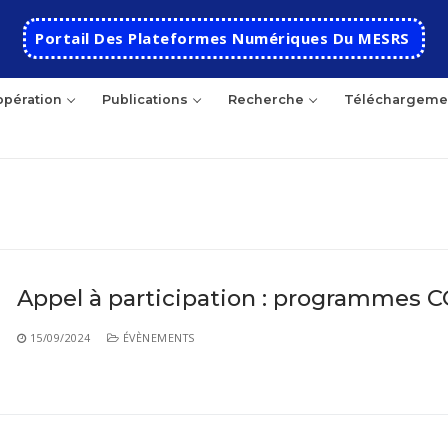
Portail Des Plateformes Numériques Du MESRS
pération
Publications
Recherche
Téléchargeme
hercher
Appel à participation : programmes C
Accueil
15/09/2024
ÉVÈNEMENTS
Ecole
Présentation
Départements
Histoire de l’école
Automatique
Coopération