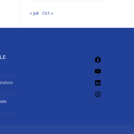
« Juil
Oct »
Facebook
LE
YouTube
LinkedIn
tation
Instagram
iale