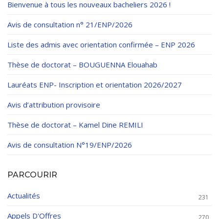
Règlements Intérieurs
Centre d’Impression et d’Audiovisuel
Bienvenue à tous les nouveaux bacheliers 2026 !
Classes Préparatoires
Programmes Pédagogiques
Avis de consultation n° 21/ENP/2026
Formations assurées
Liste des admis avec orientation confirmée – ENP 2026
Stages
Thèse de doctorat – BOUGUENNA Elouahab
Diplômes
Lauréats ENP- Inscription et orientation 2026/2027
Imprimés des œuvres Sociales
Avis d’attribution provisoire
Imprimes de post graduation
Thèse de doctorat – Kamel Dine REMILI
Charte de Déontologie et D’éthique Universitaires
Avis de consultation N°19/ENP/2026
PARCOURIR
Actualités
231
Appels D'Offres
270