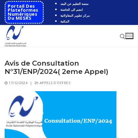
Aller
منصة التعليم عن البعد
Portail Des
au
Plateformes
انضم الى الحاضنة
Numériques
مركز تطوير المقاولاتية
contenu
Du MESRS
المكتبة
Avis de Consultation
Rechercher :
N°31/ENP/2024( 2eme Appel)
Rechercher
17/12/2024
|
APPELS D'OFFRES
:
Accueil
Ecole
Présentation
Départements
Histoire de l’école
Automatique
Coopération