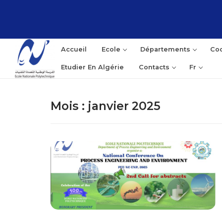
Aller
au
contenu
Accueil
Ecole
Départements
Coo
Etudier En Algérie
Contacts
Fr
Mois :
janvier 2025
Rec
: