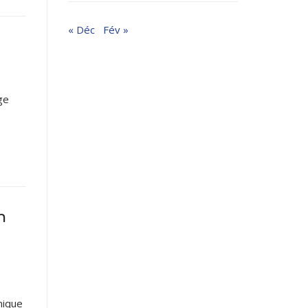
« Déc
Fév »
ge
n
nique