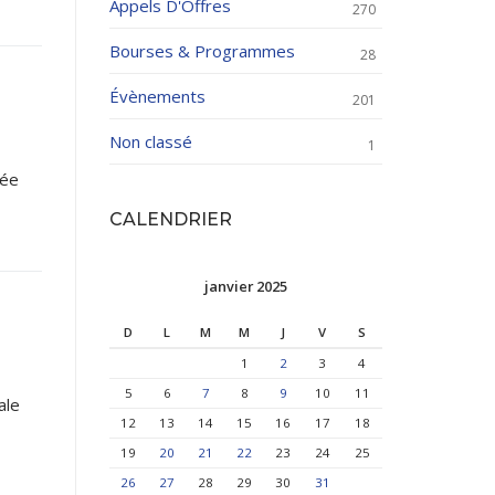
Appels D'Offres
270
Bourses & Programmes
28
Évènements
201
Non classé
1
née
CALENDRIER
janvier 2025
D
L
M
M
J
V
S
1
2
3
4
5
6
7
8
9
10
11
ale
12
13
14
15
16
17
18
19
20
21
22
23
24
25
26
27
28
29
30
31