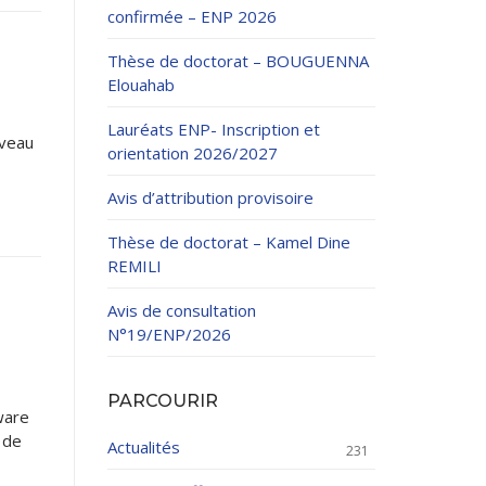
confirmée – ENP 2026
Thèse de doctorat – BOUGUENNA
Elouahab
Lauréats ENP- Inscription et
iveau
orientation 2026/2027
ation Continue
Avis d’attribution provisoire
éveloppement
riat
Thèse de doctorat – Kamel Dine
et sportives
REMILI
et des Relations
025.
Avis de consultation
N°19/ENP/2026
enseignement et
PARCOURIR
ware
 de
Actualités
231