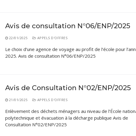
Classes Préparatoires
Programmes Pédagogiques
Formations assurées
Avis de consultation N°06/ENP/2025
Stages
22/01/2025
APPELS D'OFFRES
Diplômes
Le choix d’une agence de voyage au profit de l’école pour l’an
2025. Avis de consultation N°06/ENP/2025
Imprimés des œuvres Sociales
Imprimes de post graduation
Charte de Déontologie et D’éthique Universitaires
Avis de Consultation N°02/ENP/2025
21/01/2025
APPELS D'OFFRES
Enlèvement des déchets ménagers au niveau de l’École nation
polytechnique et évacuation à la décharge publique Avis de
Consultation N°02/ENP/2025