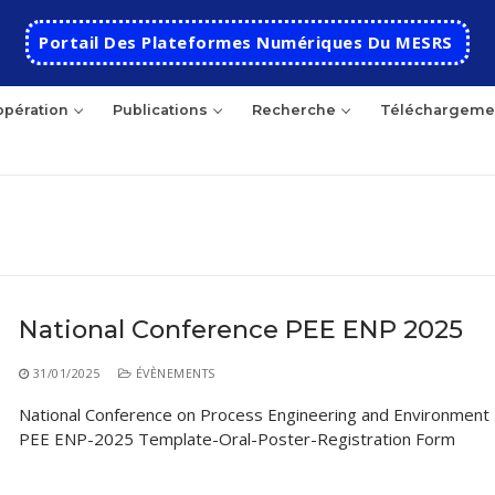
Portail Des Plateformes Numériques Du MESRS
pération
Publications
Recherche
Téléchargeme
hercher
National Conference PEE ENP 2025
Accueil
31/01/2025
ÉVÈNEMENTS
Ecole
National Conference on Process Engineering and Environment 
PEE ENP-2025 Template-Oral-Poster-Registration Form
Présentation
Départements
Histoire de l’école
Automatique
Coopération