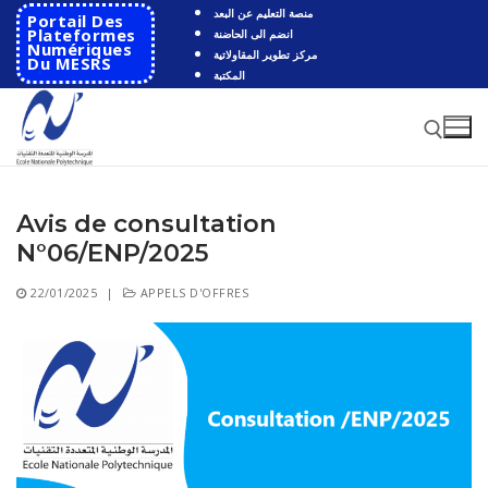
Aller
منصة التعليم عن البعد
Portail Des
au
Plateformes
انضم الى الحاضنة
Numériques
مركز تطوير المقاولاتية
contenu
Du MESRS
المكتبة
Avis de consultation
Rechercher :
N°06/ENP/2025
Rechercher
22/01/2025
|
APPELS D'OFFRES
:
Accueil
Ecole
Présentation
Départements
Histoire de l’école
Automatique
Coopération