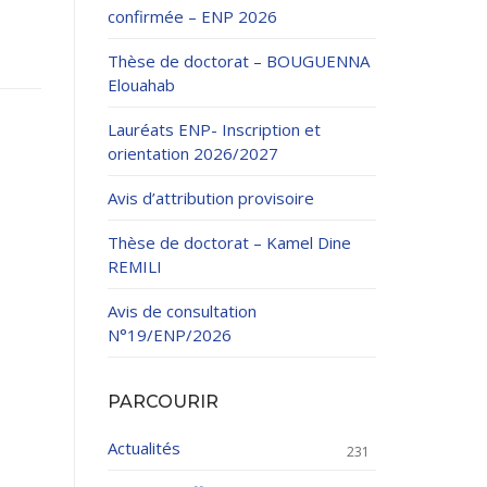
confirmée – ENP 2026
Thèse de doctorat – BOUGUENNA
Elouahab
Lauréats ENP- Inscription et
orientation 2026/2027
ation Continue
Avis d’attribution provisoire
éveloppement
riat
Thèse de doctorat – Kamel Dine
et sportives
REMILI
et des Relations
025.
Avis de consultation
N°19/ENP/2026
enseignement et
PARCOURIR
Actualités
231