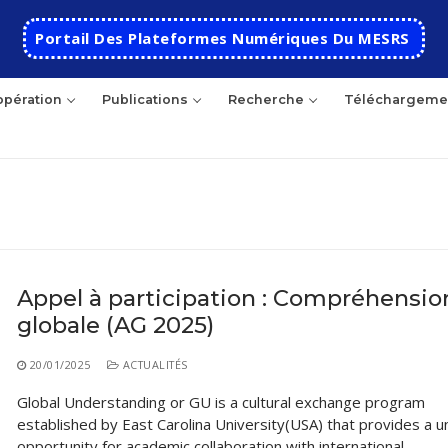
Portail Des Plateformes Numériques Du MESRS
pération
Publications
Recherche
Téléchargeme
hercher
Appel à participation : Compréhensio
globale (AG 2025)
Accueil
Ecole
20/01/2025
ACTUALITÉS
Global Understanding or GU is a cultural exchange program
Présentation
Départements
established by East Carolina University(USA) that provides a u
Histoire de l’école
Automatique
Coopération
opportunity for academic collaboration with international