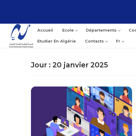
Aller
au
contenu
Accueil
Ecole
Départements
Coo
Etudier En Algérie
Contacts
Fr
Jour :
20 janvier 2025
Rec
: