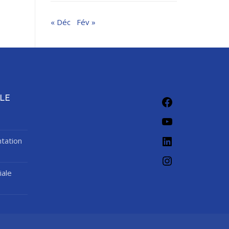
« Déc
Fév »
Facebook
LE
YouTube
LinkedIn
tation
Instagram
iale