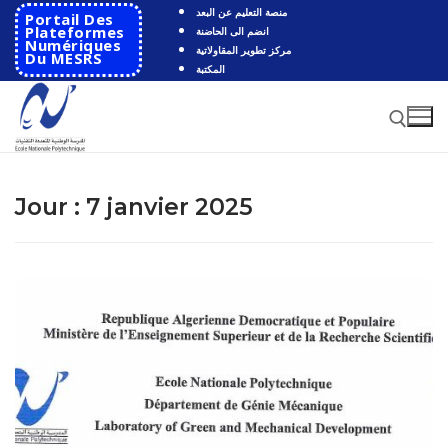
Aller
منصة التعليم عن البعد
Portail Des
au
Plateformes
انضم الى الحاضنة
Numériques
مركز تطوير المقاولاتية
contenu
Du MESRS
المكتبة
Rechercher :
Jour :
7 janvier 2025
Rechercher
:
Accueil
Ecole
Présentation
Départements
Histoire de l’école
Automatique
Coopération