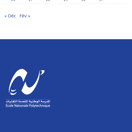
« Déc
Fév »