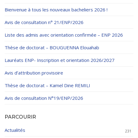
Règlements Intérieurs
Centre d’Impression et d’Audiovisuel
Classes Préparatoires
Bienvenue à tous les nouveaux bacheliers 2026 !
Programmes Pédagogiques
Avis de consultation n° 21/ENP/2026
Formations assurées
Liste des admis avec orientation confirmée – ENP 2026
Stages
Thèse de doctorat – BOUGUENNA Elouahab
Diplômes
Lauréats ENP- Inscription et orientation 2026/2027
Imprimés des œuvres Sociales
Avis d’attribution provisoire
Imprimes de post graduation
Thèse de doctorat – Kamel Dine REMILI
Charte de Déontologie et D’éthique Universitaires
Avis de consultation N°19/ENP/2026
PARCOURIR
Actualités
231